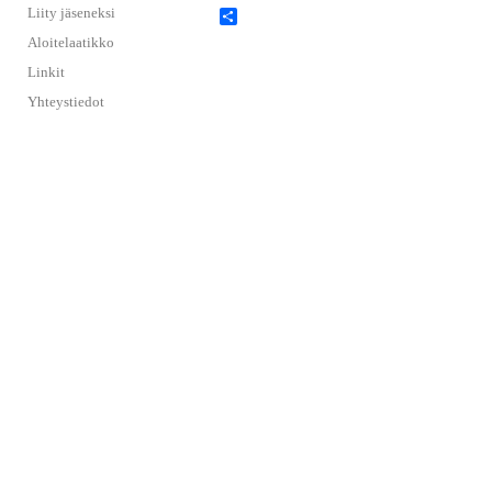
Liity jäseneksi
S
h
Aloitelaatikko
a
r
Linkit
e
Yhteystiedot