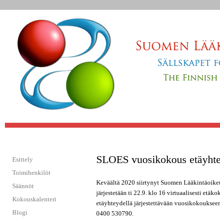
Jump to navigation
SLOES vuosikokous etäyhtey
Esittely
Toimihenkilöt
Keväältä 2020 siirtynyt Suomen Lääkintäoike
Säännöt
järjestetään ti 22.9. klo 16 virtuaalisesti etä
Kokouskalenteri
etäyhteydellä järjestettävään vuosikokoukse
Blogi
0400 530790.