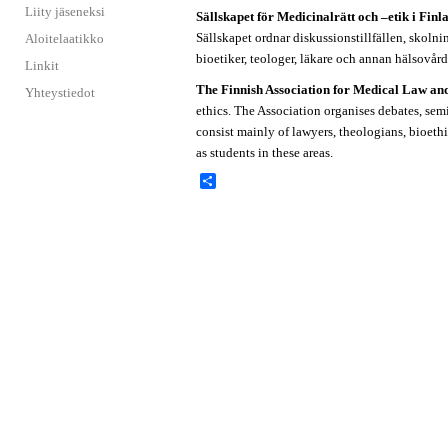
Liity jäseneksi
Sällskapet för Medicinalrätt och –etik i Finl
Sällskapet ordnar diskussionstillfällen, skolnin
Aloitelaatikko
bioetiker, teologer, läkare och annan hälsovår
Linkit
The Finnish Association for Medical Law and
Yhteystiedot
ethics. The Association organises debates, se
consist mainly of lawyers, theologians, bioethi
as students in these areas.
S
h
a
r
e