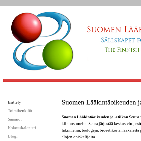
Jump to navigation
Suomen Lääkintäoikeuden ja
Esittely
Toimihenkilöt
Suomen Lääkintäoikeuden ja -etiikan Seura
Säännöt
kiinnostuneita. Seura järjestää keskustelu-, es
Kokouskalenteri
lakimiehiä, teologeja, bioeetikoita, lääkäreit
Blogi
alojen opiskelijoita.