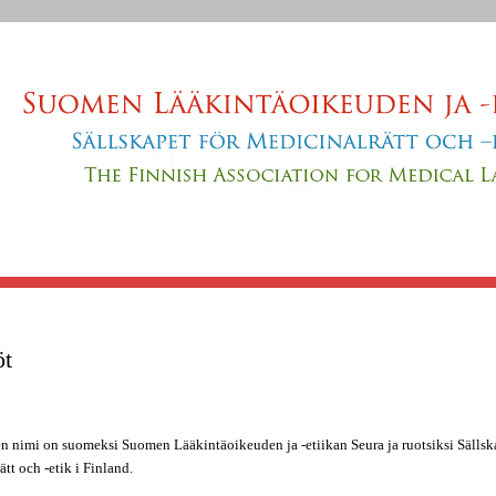
Jump to navigation
öt
n nimi on suomeksi Suomen Lääkintäoikeuden ja -etiikan Seura ja ruotsiksi Sällska
tt och -etik i Finland.