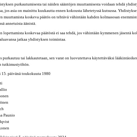
istyksen purkautumisesta tai näiden sääntöjen muuttamisesta voidaan tehdä yhdis
a, jos asia on mainittu kuukautta ennen kokousta lähetetyssä kutsussa. Yhdistyks
jen muuttamista koskeva päätös on tehtävä vähintään kahden kolmasosan enemmist
sä annetuista äänistä.
n lopettamista koskevaa päätöstä ei saa tehdä, jos vähintään kymmenen jäsentä k
haluavansa jatkaa yhdistyksen toimintaa.
s purkautuu tai lakkautetaan, sen varat on luovutettava käytettäväksi lääkintäoike
an tutkimustyöhön.
ä 15. päivänä toukokuuta 1980
ti
allio
sonen
tönen
ch
na Paunio
dqvist
konen