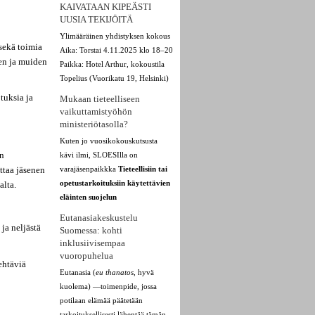
KAIVATAAN KIPEÄSTI
UUSIA TEKIJÖITÄ
Ylimääräinen yhdistyksen kokous
 sekä toimia
Aika: Torstai 4.11.2025 klo 18–20
ien ja muiden
Paikka: Hotel Arthur, kokoustila
Topelius (Vuorikatu 19, Helsinki)
tuksia ja
Mukaan tieteelliseen
vaikuttamistyöhön
ministeriötasolla?
Kuten jo vuosikokouskutsusta
on
kävi ilmi, SLOESIlla on
ttaa jäsenen
varajäsenpaikkka
Tieteellisiin tai
opetustarkoituksiin käytettävien
alta.
eläinten suojelun
Eutanasiakeskustelu
ja neljästä
Suomessa: kohti
inklusiivisempaa
vuoropuhelua
ehtäviä
Eutanasia (
eu thanatos
, hyvä
kuolema) —toimenpide, jossa
potilaan elämää päätetään
tarkoituksellisesti lähentää tämän