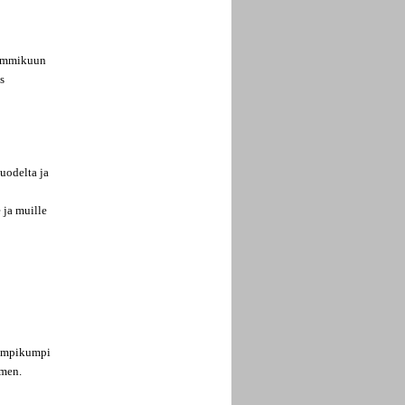
 tammikuun
s
vuodelta ja
 ja muille
jompikumpi
imen.