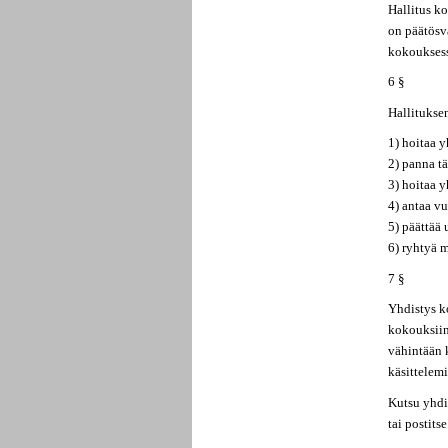
Hallitus k
on päätösv
kokouksess
6 §
Hallitukse
1) hoitaa y
2) panna t
3) hoitaa y
4) antaa v
5) päättää
6) ryhtyä 
7 §
Yhdistys k
kokouksiin
vähintään k
käsittelemi
Kutsu yhdi
tai postits