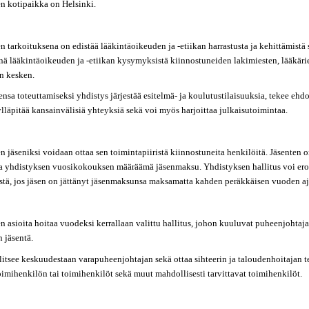
n kotipaikka on Helsinki.
 tarkoituksena on edistää lääkintäoikeuden ja -etiikan harrastusta ja kehittämistä
nä lääkintäoikeuden ja -etiikan kysymyksistä kiinnostuneiden lakimiesten, lääkär
n kesken.
nsa toteuttamiseksi yhdistys järjestää esitelmä- ja koulutustilaisuuksia, tekee ehdo
 ylläpitää kansainvälisiä yhteyksiä sekä voi myös harjoittaa julkaisutoimintaa.
 jäseniksi voidaan ottaa sen toimintapiiristä kiinnostuneita henkilöitä. Jäsenten 
va yhdistyksen vuosikokouksen määräämä jäsenmaksu. Yhdistyksen hallitus voi ero
stä, jos jäsen on jättänyt jäsenmaksunsa maksamatta kahden peräkkäisen vuoden aj
 asioita hoitaa vuodeksi kerrallaan valittu hallitus, johon kuuluvat puheenjohtaja 
 jäsentä.
litsee keskuudestaan varapuheenjohtajan sekä ottaa sihteerin ja taloudenhoitajan t
oimihenkilön tai toimihenkilöt sekä muut mahdollisesti tarvittavat toimihenkilöt.