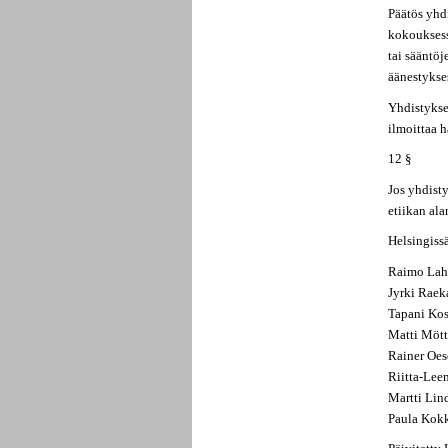
Päätös yhd
kokouksess
tai sääntö
äänestykses
Yhdistykse
ilmoittaa 
12 §
Jos yhdisty
etiikan al
Helsingiss
Raimo Lah
Jyrki Raek
Tapani Ko
Matti Möt
Rainer Oes
Riitta-Lee
Martti Lin
Paula Kok