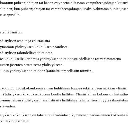
okoontuu puheenjohtajan tai hänen estyneenä ollessaan varapuheenjohtajan kutsust
altainen, kun puheenjohtajan tai varapuheenjohtajan lisäksi vähintään puolet jäsen
a saapuvilla.
n tehtävänä on:
hdistyksen asioita ja edustaa sitä
äytäntöön yhdistyksen kokouksen päätökset
hdistyksen taloudellista toimintaa
uosikokoukselle kertomus yhdistyksen toiminnasta edellisenä toimintavuotena
 uusien jäsenten ottamisesta yhdistykseen
muihin yhdistyksen toiminnan kannalta tarpeellisiin toimiin.
okoontuu vuosikokoukseen ennen huhtikuun loppua sekä tarpeen mukaan ylimäärä
. Yhdistyksen kokoukset kutsuu koolle hallitus. Ylimääräinen kokous on kutsuttav
ymmenesosa yhdistyksen jäsenistä sitä hallitukselta kirjallisesti pyytää ilmoitetun
stä varten.
styksen kokoukseen on lähetettävä vähintään kymmenen päivää ennen kokousta s
e kullekin jäsenelle.