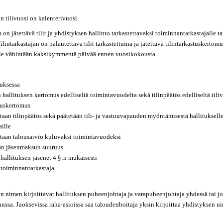
 tilivuosi on kalenterivuosi.
 on jätettävä tilit ja yhdistyksen hallinto tarkastettavaksi toiminnantarkastajalle
ilintarkastajan on palautettava tilit tarkastettuina ja jätettävä tilintarkastuskertomu
lle vähintään kaksikymmentä päivää ennen vuosikokousta.
uksessa
n hallituksen kertomus edelliseltä toimintavuodelta sekä tilinpäätös edelliseltä tili
stuskertomus
taan tilinpäätös sekä päätetään tili- ja vastuuvapauden myöntämisestä hallitukselle
sille
etaan talousarvio kuluvaksi toimintavuodeksi
än jäsenmaksun suuruus
 hallituksen jäsenet 4 §:n mukaisesti
 toiminnantarkastaja.
n nimen kirjoittavat hallituksen puheenjohtaja ja varapuheenjohtaja yhdessä tai 
anssa. Juoksevissa raha-asioissa saa taloudenhoitaja yksin kirjoittaa yhdistyksen n