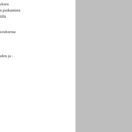
tyksen
en purkamista
öllä
okouksessa
uden ja -