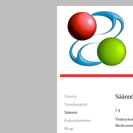
Säänn
Esittely
Toimihenkilöt
1 §
Säännöt
Yhdistykse
Kokouskalenteri
Medicinalrä
Blogi