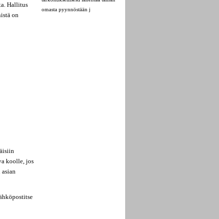
a. Hallitus
omasta pyynnöstään j
istä on
isiin
a koolle, jos
 asian
ähköpostitse