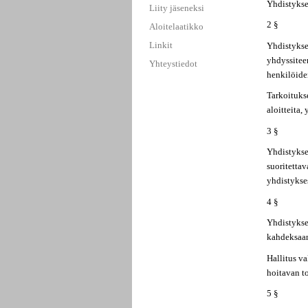
Yhdistykse
Liity jäseneksi
2 §
Aloitelaatikko
Linkit
Yhdistyksen
yhdyssitee
Yhteystiedot
henkilöide
Tarkoitukse
aloitteita,
3 §
Yhdistyksen
suoritetta
yhdistykse
4 §
Yhdistyksen
kahdeksaan
Hallitus va
hoitavan t
5 §