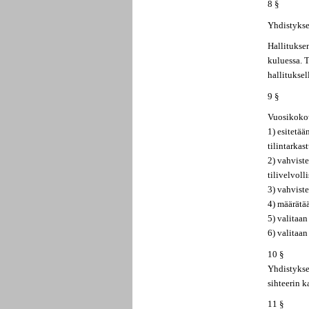
8 §
Yhdistyksen
Hallituksen
kuluessa. T
hallitukse
9 §
Vuosikoko
1) esitetää
tilintarka
2) vahviste
tilivelvolli
3) vahvist
4) määrätä
5) valitaan
6) valitaan
10 §
Yhdistykse
sihteerin k
11 §