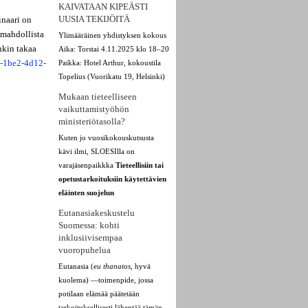
KAIVATAAN KIPEÄSTI
UUSIA TEKIJÖITÄ
inaari on
 mahdollista
Ylimääräinen yhdistyksen kokous
nkin takaa
Aika: Torstai 4.11.2025 klo 18–20
5-1be2-4d12-
Paikka: Hotel Arthur, kokoustila
Topelius (Vuorikatu 19, Helsinki)
Mukaan tieteelliseen
vaikuttamistyöhön
ministeriötasolla?
Kuten jo vuosikokouskutsusta
kävi ilmi, SLOESIlla on
varajäsenpaikkka
Tieteellisiin tai
opetustarkoituksiin käytettävien
eläinten suojelun
Eutanasiakeskustelu
Suomessa: kohti
inklusiivisempaa
vuoropuhelua
Eutanasia (
eu thanatos
, hyvä
kuolema) —toimenpide, jossa
potilaan elämää päätetään
tarkoituksellisesti lähentää tämän