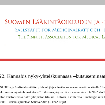
Jump to navigation
22: Kannabis nyky-yhteiskunnassa –kutsuseminaar
 SLOESn ja A-klinikkasäätiön yhdessä järjestämään kutsuseminaariin otsikolla ”K
skunnassa: ajankohtauskatsaus”. Tilaisuus järjestetään maanantaina 6.6.2022 klo 
alon väistötiloissa Aalto-yliopiston tiloissa Töölössä, osoitteessa Runeberginkatu
nki. Tilaisuus pidetään Salissa A305 (3. krs A-siipi).