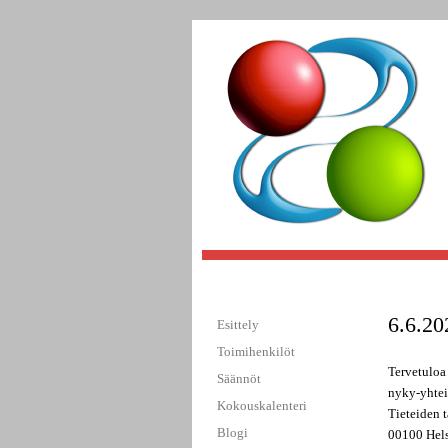
6.6.20
Esittely
Toimihenkilöt
Tervetuloa
Säännöt
nyky-yhtei
Kokouskalenteri
Tieteiden t
Blogi
00100 Helsi