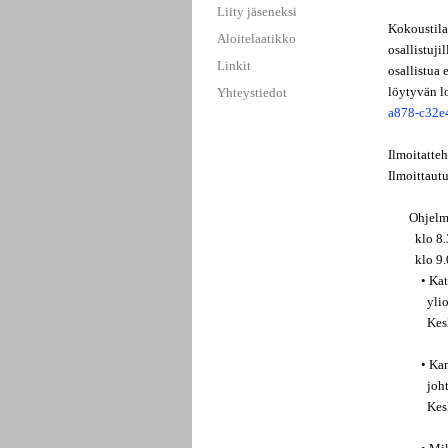
Liity jäseneksi
Kokoustila
Aloitelaatikko
osallistuj
Linkit
osallistua
löytyvän l
Yhteystiedot
a878-c32e
Ilmoitatte
Ilmoittaut
Ohjelm
klo 8.30
klo 9.00
• Katsaus
yliopisto
Keskus
• Kannab
johtava 
Keskus