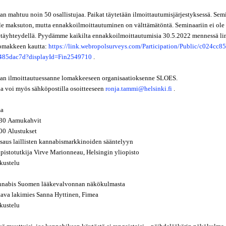
an mahtuu noin 50 osallistujaa. Paikat täytetään ilmoittautumisjärjestyksessä. Sem
ille maksuton, mutta ennakkoilmoittautuminen on välttämätöntä. Seminaariin ei ole
 etäyhteydellä. Pyydämme kaikilta ennakkoilmoittautumisia 30.5.2022 mennessä li
omakkeen kautta:
https://link.webropolsurveys.com/Participation/Public/c024cc8
485dac7d?displayId=Fin2549710
.
han ilmoittautuessanne lomakkeeseen organisaatioksenne SLOES.
ua voi myös sähköpostilla osoitteeseen
ronja.tammi@helsinki.fi
.
a
 Aamukahvit
 Alustukset
 laillisten kannabismarkkinoiden sääntelyyn
tutkija Virve Marionneau, Helsingin yliopisto
telu
is Suomen lääkevalvonnan näkökulmasta
lakimies Sanna Hyttinen, Fimea
telu